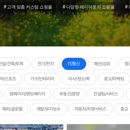
#
#
#
고객 맞춤 커스텀 쇼핑몰
다양한 레이아웃의 쇼핑몰
건설/건축/토목
전기/전자
IT/통신
패션/섬유
항
저/스포츠
가구/인테리어
이사/청소/퀵
광고/마케팅
원페이지/랜딩페이지
부동산/분양
컨설팅/서비스
해외/글로벌
개발/유지보수
자동차/차량서비스
종교