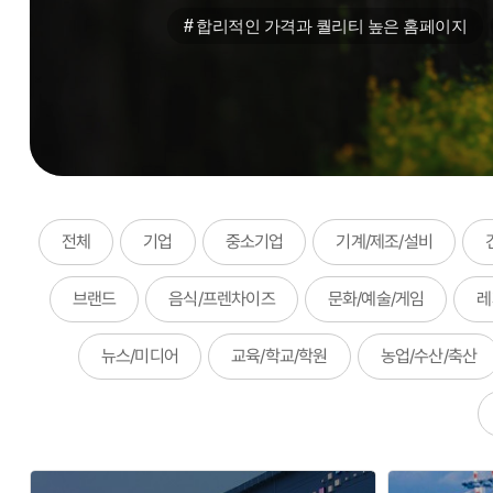
#
합리적인 가격과 퀄리티 높은 홈페이지
전체
기업
중소기업
기계/제조/설비
브랜드
음식/프렌차이즈
문화/예술/게임
레
뉴스/미디어
교육/학교/학원
농업/수산/축산