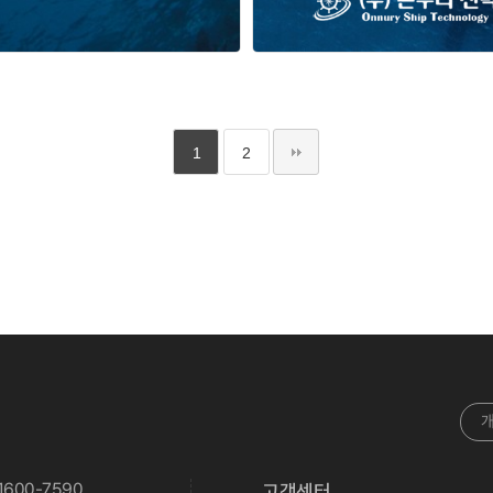
1
2
블루맵
(주)온누리선박
1600-7590
고객센터