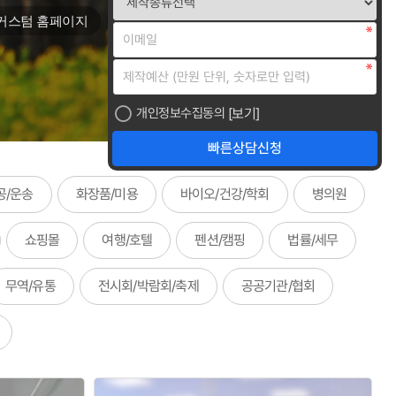
#
커스텀 홈페이지
디자인샘플 홈페이지
[보기]
개인정보수집동의
공/운송
화장품/미용
바이오/건강/학회
병의원
쇼핑몰
여행/호텔
펜션/캠핑
법률/세무
무역/유통
전시회/박람회/축제
공공기관/협회