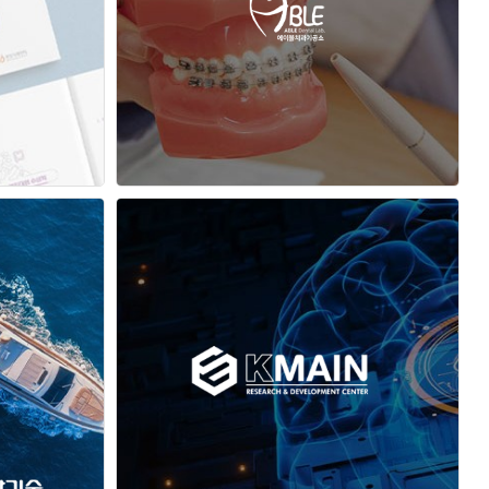
에이블덴탈랩